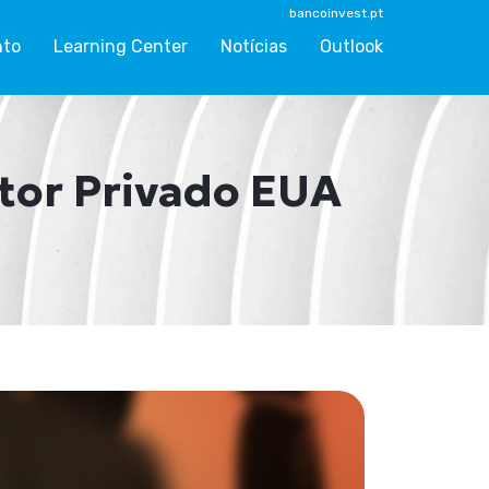
bancoinvest.pt
nto
Learning Center
Notícias
Outlook
tor Privado EUA