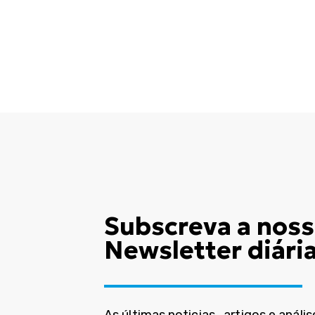
Subscreva a nos
Newsletter diári
As últimas noticias , artigos e anális