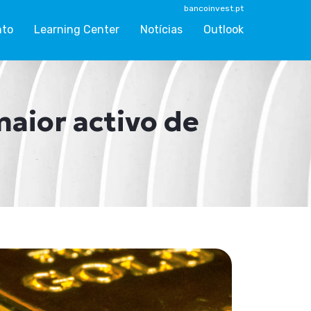
bancoinvest.pt
nto
Learning Center
Notícias
Outlook
aior activo de