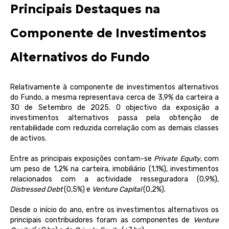
Principais Destaques na
Componente de Investimentos
Alternativos do
Fundo
R
elativamente
à
componente
de
investimentos
alternativos
do Fundo, a
mesma
representava
cerca
de 3,9% da
carteira
a
30 de
Setembro
de 2025. O objectivo da
exposição
a
investimentos
alternativos
passa
pela
obtenção
de
rentabilidade
com
reduzida
correlação
com as
demais
classes
de
activos
.
Entre as
principais
exposições
contam
-se
Private Equity
, com
um peso de 1,2%
na
carteira
,
imobiliário
(1,1%),
investimentos
relacionados
com
a
actividade
resseguradora
(0,9%),
Distressed Debt
(0,5%) e
Venture Capital
(0,2%).
Desde
o
início
do
ano
, entre
os
investimentos
alternativos
os
principais
contribuidores
foram
as
componentes
de
Venture