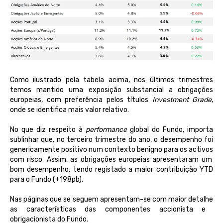
C
omo
ilustrado
pela
tabela
acima
,
nos
últimos
trimestres
temos
mantido
uma
exposição
substancial
a
obrigações
europeias
, com
preferência
pelos
títulos
Investment Grade
,
onde
se
identifica
mais
valor
relativo
.
No que
diz
respeito
à
performance
global do Fundo, importa
sublinhar que,
no
terceiro
trimestre
do
ano
, o
desempenho
foi
genericamente
positivo
num
contexto
benigno
para
os
activos
com
risco
. Assim, as
obrigações
europeias
apresentaram
um
bom
desempenho
, tendo
registado
a
maior
contribuição
YTD
para o Fundo (+198pb).
Nas
páginas
que se
seguem
apresentam
-se com
maior
detalhe
as
características
das
componentes
accionista e
obrigacionista
do Fundo.