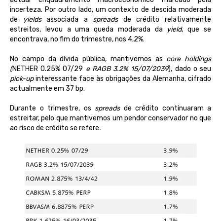
incerteza. Por outro lado, um contexto de descida moderada
de
yields
associada a
spreads
de crédito relativamente
estreitos, levou a uma queda moderada da
yield
, que se
encontrava, no fim do trimestre, nos 4,2%
.
N
o campo da
dívida
pública
,
mantivemos
as
core holdings
(
NETHER 0.25% 07/29
e RAGB 3.2% 15/07/2039
), dado o
seu
pick-up
interessante
face
às
obrigações
da
Alemanha
,
cifrado
actualmente
em
37 bp.
Durante o trimestre, os
spreads
de
crédito continuaram a
estreitar, pelo que mantivemos
um pendor conservador no que
ao risco de crédito se refere
.