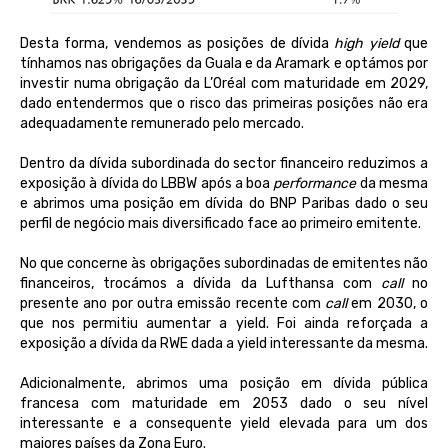
D
esta forma
, vendemos as posições de dívida
high yield
que
tínhamos nas obrigações da Guala e da Aramark e optámos por
investir numa obrigação da L’Oréal
com maturidade em 2029,
dado entendermos que o risco das primeiras posições não era
adequadamente remunerado pelo mercado.
Dentro da dívida subordinada do sector financeiro reduzimos a
exposição à dívida do LBBW após a boa
performance
da mesma
e abrimos uma posição em dívida do BNP
Paribas
dado o seu
perfil de negócio mais diversificado face ao primeiro emitente.
No que concerne às obrigações subordinadas de emitentes não
financeiros, trocámos a dívida da Lufthansa com
call
no
presente ano por outra emissão recente com
call
em 2030, o
que nos permitiu aumentar a yield. Foi ainda reforçada a
exposição a dívida da RWE dada a yield interessante da mesma.
Adicionalmente, abrimos uma posição em dívida pública
francesa com maturidade em 2053 dado o seu nível
interessante e a consequente yield elevada para um dos
maiores países da Zona Euro.