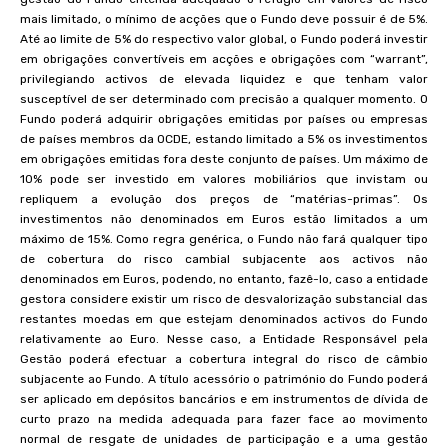
mais limitado, o mínimo de acções que o Fundo deve possuir é de 5%.
Até ao limite de 5% do respectivo valor global, o Fundo poderá investir
em obrigações convertíveis em acções e obrigações com “warrant”,
privilegiando activos de elevada liquidez e que tenham valor
susceptível de ser determinado com precisão a qualquer momento. O
Fundo poderá adquirir obrigações emitidas por países ou empresas
de países membros da OCDE, estando limitado a 5% os investimentos
em obrigações emitidas fora deste conjunto de países. Um máximo de
10% pode ser investido em valores mobiliários que invistam ou
repliquem a evolução dos preços de “matérias-primas”. Os
investimentos não denominados em Euros estão limitados a um
máximo de 15%. Como regra genérica, o Fundo não fará qualquer tipo
de cobertura do risco cambial subjacente aos activos não
denominados em Euros, podendo, no entanto, fazê-lo, caso a entidade
gestora considere existir um risco de desvalorização substancial das
restantes moedas em que estejam denominados activos do Fundo
relativamente ao Euro. Nesse caso, a Entidade Responsável pela
Gestão poderá efectuar a cobertura integral do risco de câmbio
subjacente ao Fundo. A título acessório o património do Fundo poderá
ser aplicado em depósitos bancários e em instrumentos de dívida de
curto prazo na medida adequada para fazer face ao movimento
normal de resgate de unidades de participação e a uma gestão