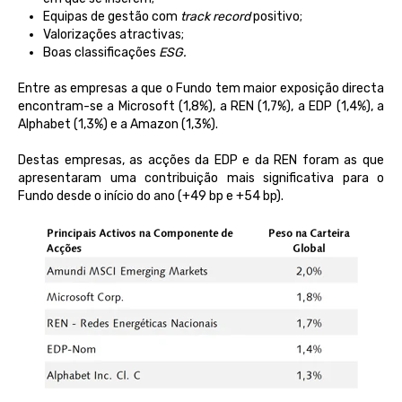
Equipas de gestão com
track
record
positivo;
Valorizações
atractivas
;
Boas classificações
ESG.
E
ntre as
empresas
a que o Fundo tem
maior
exposição
directa
encontram
-se a Microsoft (1,8%), a REN (1,7%), a EDP (1,4%),
a
Alphabet (1,3%) e
a
Amazon (1,3%).
Destas
empresas
, as acções da EDP e da REN
foram
as que
apresentaram
uma
contribuição
mais
significativa
para o
Fundo
desde
o
início
do
ano
(+49 bp e +54 bp)
.