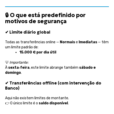
🔒
O que está predefinido por
motivos de segurança
✔
Limite diário global
Todas as transferências online —
Normais
e
Imediatas
— têm
um limite padrão de:
15.000 € por dia útil
💡
Importante:
À
sexta‑feira
, este limite abrange também
sábado e
domingo
.
✔
Transferências offline (com intervenção do
Banco)
Aqui não existem limites de montante.
👉
O único limite é o
saldo disponível
.