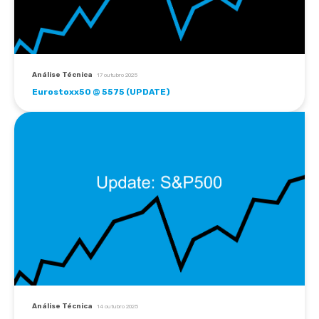
Análise Técnica
17 outubro 2025
Eurostoxx50 @ 5575 (UPDATE)
Análise Técnica
14 outubro 2025