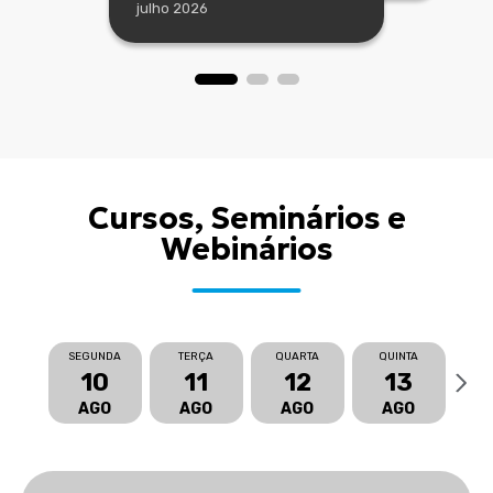
julho 2026
Cursos, Seminários e
Webinários
SEGUNDA
TERÇA
QUARTA
QUINTA
S
10
11
12
13
AGO
AGO
AGO
AGO