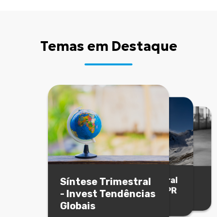
Temas em Destaque
Invest Monthly -
Síntese Trimestral
Síntese Trimestral
Junho 2026
- Alves Ribeiro PPR
- Invest Tendências
julho 2026
Globais
julho 2026