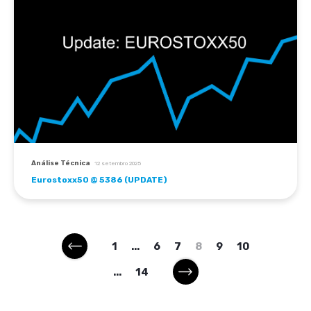
Análise Técnica
12 setembro 2025
Eurostoxx50 @ 5386 (UPDATE)
1
...
6
7
8
9
10
...
14